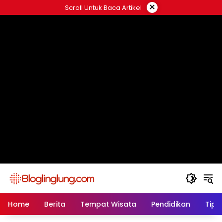
Skip
×
Scroll Untuk Baca Artikel
to
content
Home
Berita
Tempat Wisata
Pendidikan
Tips