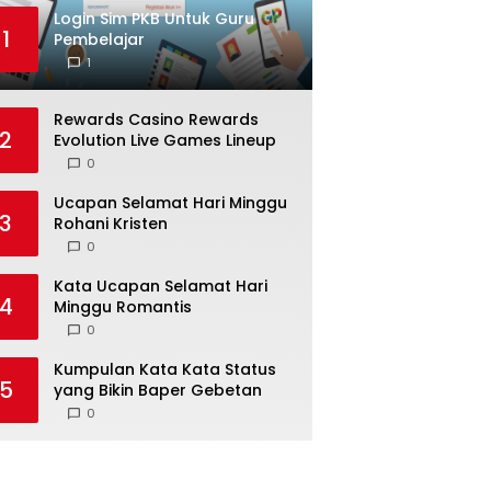
Login Sim PKB Untuk Guru
1
Pembelajar
1
Rewards Casino Rewards
2
Evolution Live Games Lineup
0
Ucapan Selamat Hari Minggu
3
Rohani Kristen
0
Kata Ucapan Selamat Hari
4
Minggu Romantis
0
Kumpulan Kata Kata Status
5
yang Bikin Baper Gebetan
0