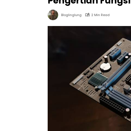
Pengertian Fungsi
Bloglinglung
2 Min Read