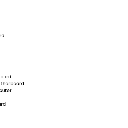
rd
board
otherboard
puter
ard