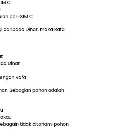
SIM C
a
alah ber-SIM C
gi daripada Dinar, maka Rafa
at
ada Dinar
dengan Rafa
ohon. Sebagian pohon adalah
au
bakau
sebagain tidak ditanami pohon