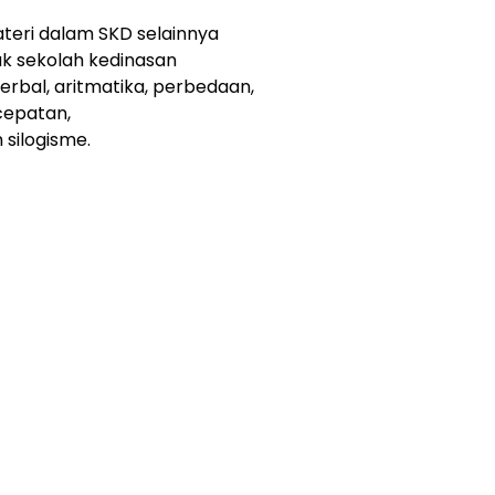
ateri dalam SKD selainnya
uk sekolah kedinasan
rbal, aritmatika, perbedaan,
cepatan,
 silogisme.