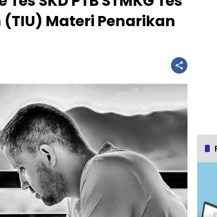
ne Tes SKD PTB STMKG Tes
(TIU) Materi Penarikan