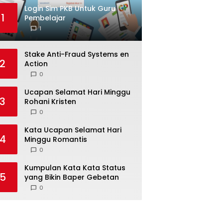
Login Sim PKB Untuk Guru
1
Pembelajar
1
Stake Anti-Fraud Systems en
2
Action
0
Ucapan Selamat Hari Minggu
3
Rohani Kristen
0
Kata Ucapan Selamat Hari
4
Minggu Romantis
0
Kumpulan Kata Kata Status
5
yang Bikin Baper Gebetan
0