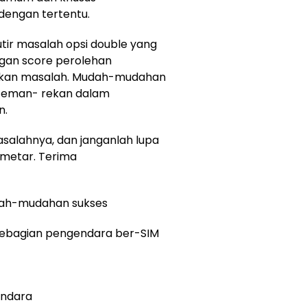
engan tertentu.
utir masalah opsi double yang
engan score perolehan
jakan masalah. Mudah-mudahan
teman- rekan dalam
n.
masalahnya, dan janganlah lupa
ometar. Terima
ah-mudahan sukses
 Sebagian pengendara ber-SIM
endara