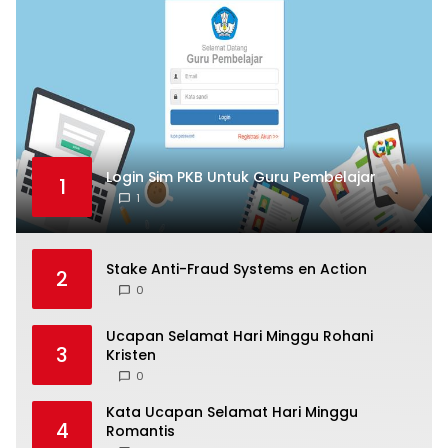
Login Sim PKB Untuk Guru Pembelajar
1
1
Stake Anti-Fraud Systems en Action
2
0
Ucapan Selamat Hari Minggu Rohani
3
Kristen
0
Kata Ucapan Selamat Hari Minggu
4
Romantis