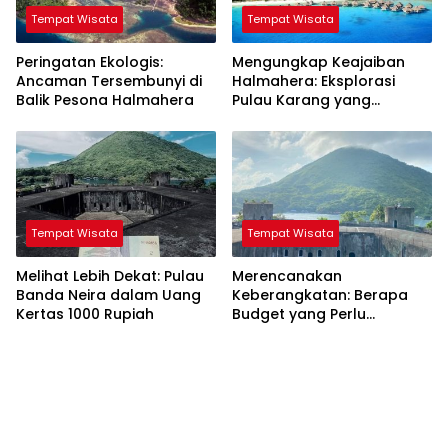
Tempat Wisata
Tempat Wisata
Peringatan Ekologis:
Mengungkap Keajaiban
Ancaman Tersembunyi di
Halmahera: Eksplorasi
Balik Pesona Halmahera
Pulau Karang yang
Tersembunyi
Tempat Wisata
Tempat Wisata
Melihat Lebih Dekat: Pulau
Merencanakan
Banda Neira dalam Uang
Keberangkatan: Berapa
Kertas 1000 Rupiah
Budget yang Perlu
Disiapkan untuk Perjalanan
dari Jakarta ke Banda
Neira?