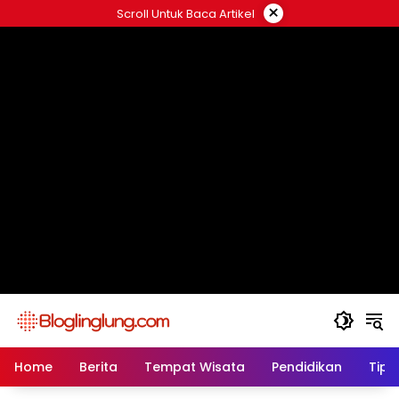
Skip
×
Scroll Untuk Baca Artikel
to
content
Home
Berita
Tempat Wisata
Pendidikan
Tips