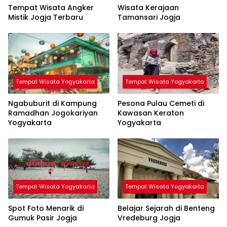
Tempat Wisata Angker
Wisata Kerajaan
Mistik Jogja Terbaru
Tamansari Jogja
Tempat Wisata Yogyakarta
Tempat Wisata Yogyakarta
Ngabuburit di Kampung
Pesona Pulau Cemeti di
Ramadhan Jogokariyan
Kawasan Keraton
Yogyakarta
Yogyakarta
Tempat Wisata Yogyakarta
Tempat Wisata Yogyakarta
Spot Foto Menarik di
Belajar Sejarah di Benteng
Gumuk Pasir Jogja
Vredeburg Jogja