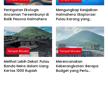
Peringatan Ekologis:
Mengungkap Keajaiban
Ancaman Tersembunyi di
Halmahera: Eksplorasi
Balik Pesona Halmahera
Pulau Karang yang
Tersembunyi
Tempat Wisata
Tempat Wisata
Melihat Lebih Dekat: Pulau
Merencanakan
Banda Neira dalam Uang
Keberangkatan: Berapa
Kertas 1000 Rupiah
Budget yang Perlu
Disiapkan untuk Perjalanan
dari Jakarta ke Banda
Neira?