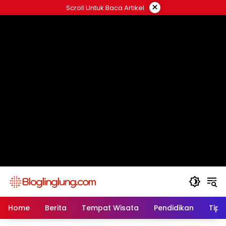
Skip
×
Scroll Untuk Baca Artikel
to
content
Home
Berita
Tempat Wisata
Pendidikan
Tips