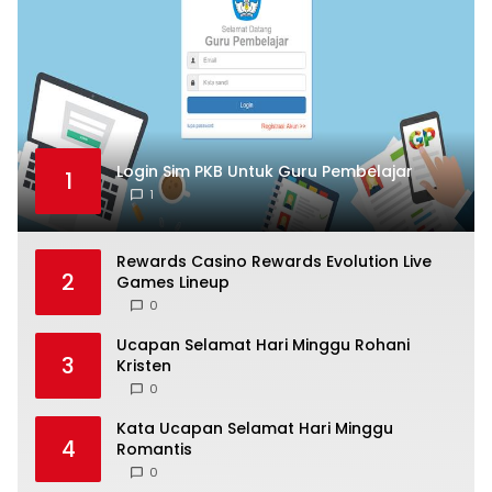
Login Sim PKB Untuk Guru Pembelajar
1
1
Rewards Casino Rewards Evolution Live
2
Games Lineup
0
Ucapan Selamat Hari Minggu Rohani
3
Kristen
0
Kata Ucapan Selamat Hari Minggu
4
Romantis
0