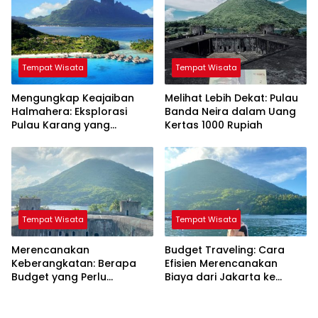
Tempat Wisata
Tempat Wisata
Mengungkap Keajaiban
Melihat Lebih Dekat: Pulau
Halmahera: Eksplorasi
Banda Neira dalam Uang
Pulau Karang yang
Kertas 1000 Rupiah
Tersembunyi
Tempat Wisata
Tempat Wisata
Merencanakan
Budget Traveling: Cara
Keberangkatan: Berapa
Efisien Merencanakan
Budget yang Perlu
Biaya dari Jakarta ke
Disiapkan untuk Perjalanan
Banda Neira
dari Jakarta ke Banda
Neira?