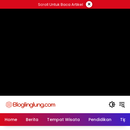
Skip
×
Scroll Untuk Baca Artikel
to
content
Home
Berita
Tempat Wisata
Pendidikan
Tips