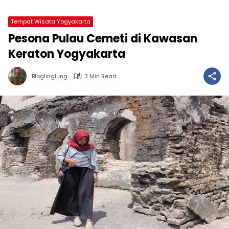
Tempat Wisata Yogyakarta
Pesona Pulau Cemeti di Kawasan
Keraton Yogyakarta
Bloglinglung
3 Min Read