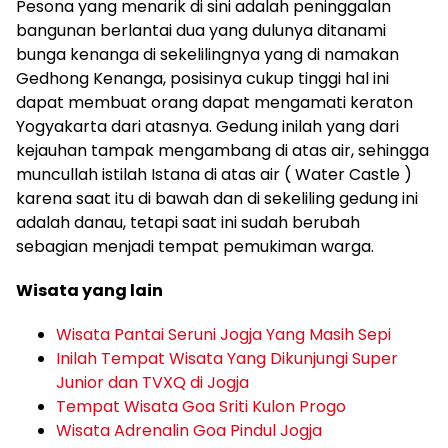
Pesona yang menarik di sini adalah peninggalan
bangunan berlantai dua yang dulunya ditanami
bunga kenanga di sekelilingnya yang di namakan
Gedhong Kenanga, posisinya cukup tinggi hal ini
dapat membuat orang dapat mengamati keraton
Yogyakarta dari atasnya. Gedung inilah yang dari
kejauhan tampak mengambang di atas air, sehingga
muncullah istilah Istana di atas air ( Water Castle )
karena saat itu di bawah dan di sekeliling gedung ini
adalah danau, tetapi saat ini sudah berubah
sebagian menjadi tempat pemukiman warga.
Wisata yang lain
Wisata Pantai Seruni Jogja Yang Masih Sepi
Inilah Tempat Wisata Yang Dikunjungi Super
Junior dan TVXQ di Jogja
Tempat Wisata Goa Sriti Kulon Progo
Wisata Adrenalin Goa Pindul Jogja