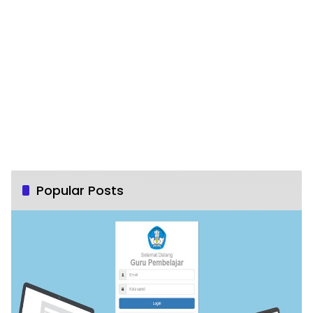
Popular Posts