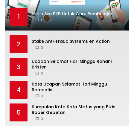
Login Sim PKB Untuk Guru Pembelajar
1
1
Stake Anti-Fraud Systems en Action
2
0
Ucapan Selamat Hari Minggu Rohani
3
Kristen
0
Kata Ucapan Selamat Hari Minggu
4
Romantis
0
Kumpulan Kata Kata Status yang Bikin
5
Baper Gebetan
0