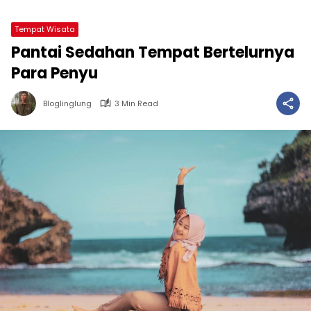
Tempat Wisata
Pantai Sedahan Tempat Bertelurnya
Para Penyu
Bloglinglung
3 Min Read