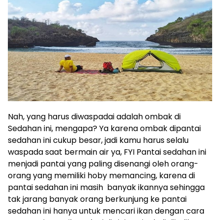
Nah, yang harus diwaspadai adalah ombak di
Sedahan ini, mengapa? Ya karena ombak dipantai
sedahan ini cukup besar, jadi kamu harus selalu
waspada saat bermain air ya, FYI Pantai sedahan ini
menjadi pantai yang paling disenangi oleh orang-
orang yang memiliki hoby memancing, karena di
pantai sedahan ini masih banyak ikannya sehingga
tak jarang banyak orang berkunjung ke pantai
sedahan ini hanya untuk mencari ikan dengan cara