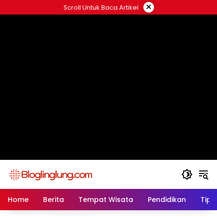
Skip
×
Scroll Untuk Baca Artikel
to
content
Home
Berita
Tempat Wisata
Pendidikan
Tips