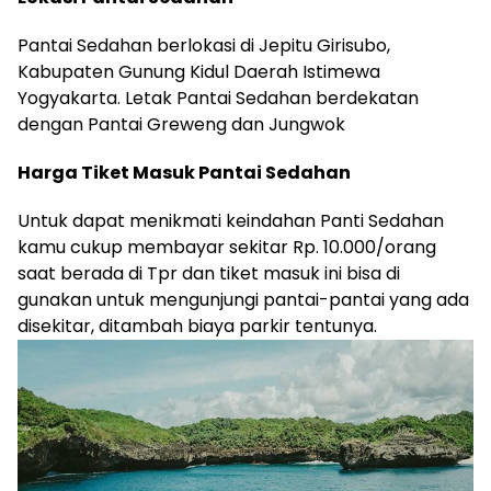
Pantai Sedahan berlokasi di Jepitu Girisubo,
Kabupaten Gunung Kidul Daerah Istimewa
Yogyakarta. Letak Pantai Sedahan berdekatan
dengan Pantai Greweng dan Jungwok
Harga Tiket Masuk Pantai Sedahan
Untuk dapat menikmati keindahan Panti Sedahan
kamu cukup membayar sekitar Rp. 10.000/orang
saat berada di Tpr dan tiket masuk ini bisa di
gunakan untuk mengunjungi pantai-pantai yang ada
disekitar, ditambah biaya parkir tentunya.