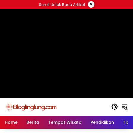
Skip
×
Scroll Untuk Baca Artikel
to
content
Home
Berita
Tempat Wisata
Pendidikan
Tips