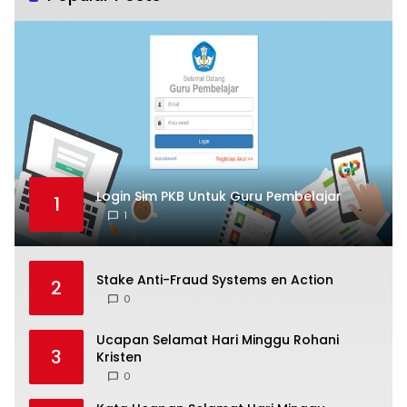
Login Sim PKB Untuk Guru Pembelajar
1
1
Stake Anti-Fraud Systems en Action
2
0
Ucapan Selamat Hari Minggu Rohani
3
Kristen
0