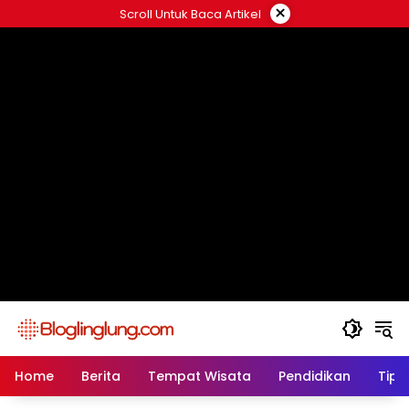
Skip
×
Scroll Untuk Baca Artikel
to
content
Home
Berita
Tempat Wisata
Pendidikan
Tips