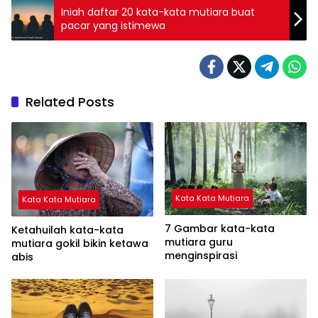
Iniah daftar 20 kata-kata mutiara buat
pacar yang istimewa
Related Posts
Kata Kata Mutiara
Kata Kata Mutiara
7 Gambar kata-kata
Ketahuilah kata-kata
mutiara guru
mutiara gokil bikin ketawa
menginspirasi
abis