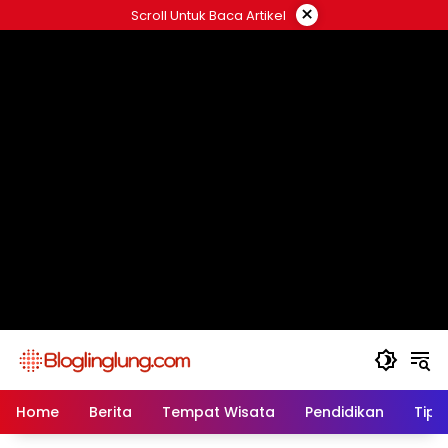
Skip
×
Scroll Untuk Baca Artikel
to
content
Home
Berita
Tempat Wisata
Pendidikan
Tips