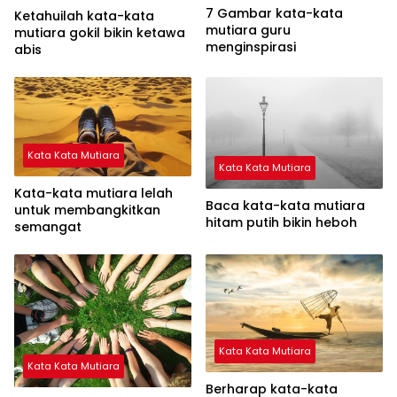
7 Gambar kata-kata
Ketahuilah kata-kata
mutiara guru
mutiara gokil bikin ketawa
menginspirasi
abis
Kata Kata Mutiara
Kata Kata Mutiara
Kata-kata mutiara lelah
Baca kata-kata mutiara
untuk membangkitkan
hitam putih bikin heboh
semangat
Kata Kata Mutiara
Kata Kata Mutiara
Berharap kata-kata