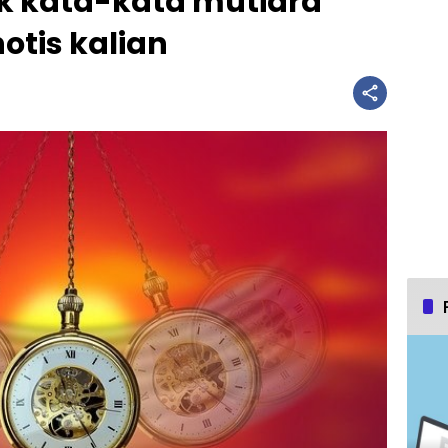
ak kata-kata mutiara
tis kalian