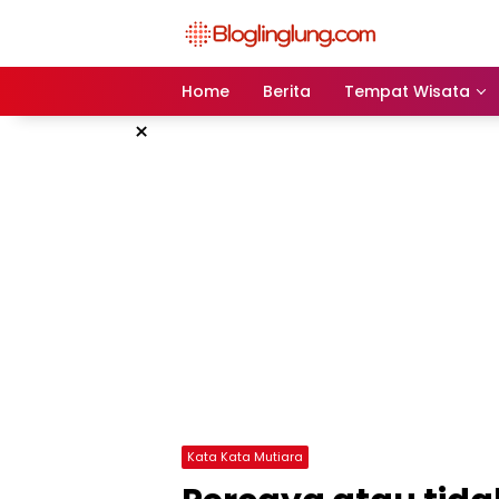
Skip
to
content
Home
Berita
Tempat Wisata
×
Kata Kata Mutiara