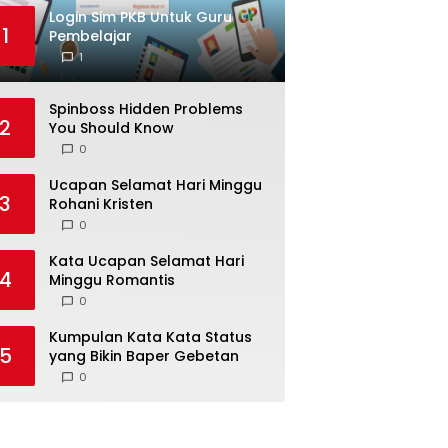
Login Sim PKB Untuk Guru
1
Pembelajar
1
Spinboss Hidden Problems
2
You Should Know
0
Ucapan Selamat Hari Minggu
3
Rohani Kristen
0
Kata Ucapan Selamat Hari
4
Minggu Romantis
0
Kumpulan Kata Kata Status
5
yang Bikin Baper Gebetan
0