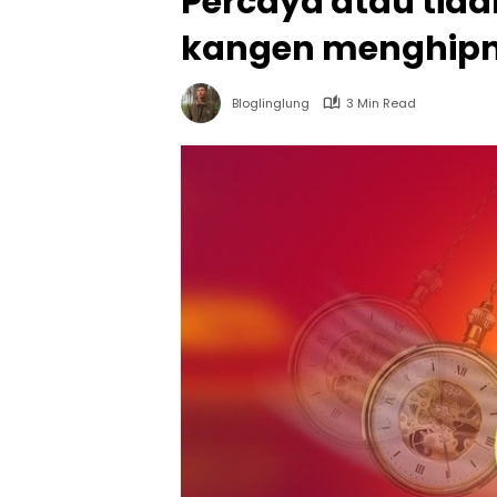
Percaya atau tid
kangen menghipno
Bloglinglung
3 Min Read