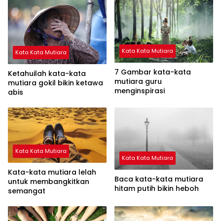
Kata Kata Mutiara
Kata Kata Mutiara
7 Gambar kata-kata
Ketahuilah kata-kata
mutiara guru
mutiara gokil bikin ketawa
menginspirasi
abis
Kata Kata Mutiara
Kata Kata Mutiara
Kata-kata mutiara lelah
Baca kata-kata mutiara
untuk membangkitkan
hitam putih bikin heboh
semangat