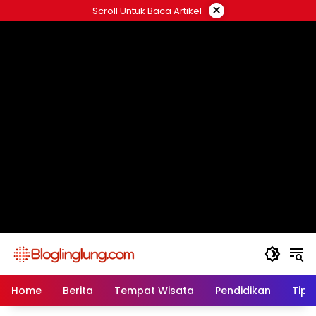
Skip
×
Scroll Untuk Baca Artikel
to
content
Home
Berita
Tempat Wisata
Pendidikan
Tips