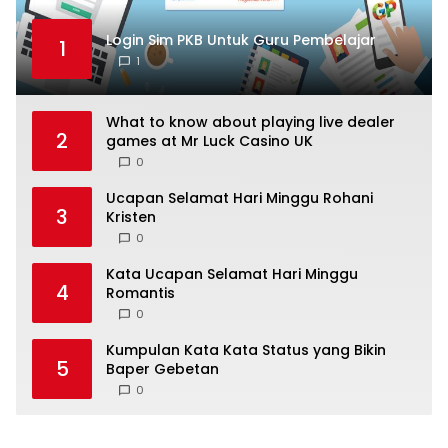
Login Sim PKB Untuk Guru Pembelajar
1
1
What to know about playing live dealer
2
games at Mr Luck Casino UK
0
Ucapan Selamat Hari Minggu Rohani
3
Kristen
0
Kata Ucapan Selamat Hari Minggu
4
Romantis
0
Kumpulan Kata Kata Status yang Bikin
5
Baper Gebetan
0