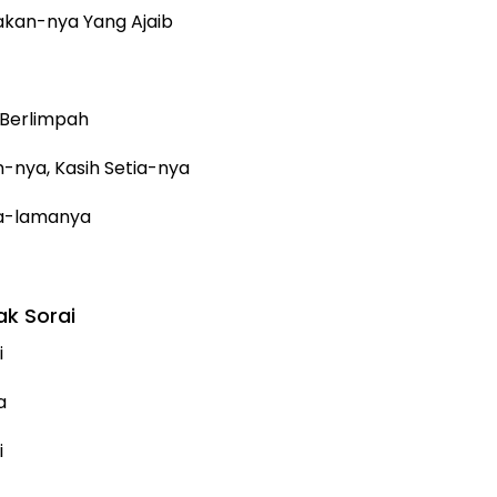
akan-nya Yang Ajaib
 Berlimpah
-nya, Kasih Setia-nya
ma-lamanya
ak Sorai
i
a
i