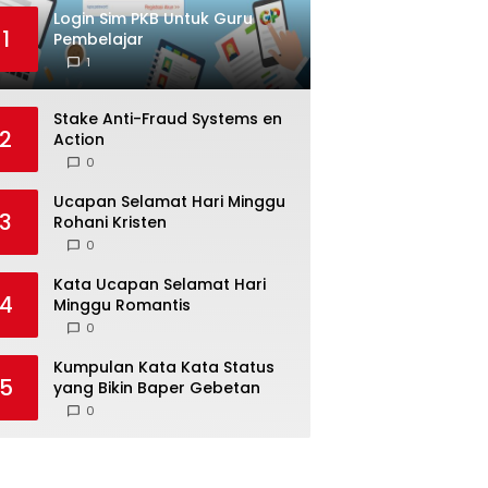
Login Sim PKB Untuk Guru
1
Pembelajar
1
Stake Anti-Fraud Systems en
2
Action
0
Ucapan Selamat Hari Minggu
3
Rohani Kristen
0
Kata Ucapan Selamat Hari
4
Minggu Romantis
0
Kumpulan Kata Kata Status
5
yang Bikin Baper Gebetan
0