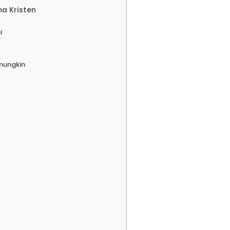
ma Kristen
i
mungkin