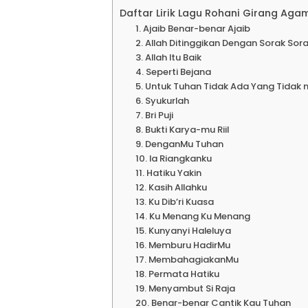
Daftar Lirik Lagu Rohani Girang Aga
1. Ajaib Benar-benar Ajaib
2. Allah Ditinggikan Dengan Sorak Sora
3. Allah Itu Baik
4. Seperti Bejana
5. Untuk Tuhan Tidak Ada Yang Tidak 
6. Syukurlah
7. Bri Puji
8. Bukti Karya-mu Riil
9. DenganMu Tuhan
10. Ia Riangkanku
11. Hatiku Yakin
12. Kasih Allahku
13. Ku Dib’ri Kuasa
14. Ku Menang Ku Menang
15. Kunyanyi Haleluya
16. Memburu HadirMu
17. MembahagiakanMu
18. Permata Hatiku
19. Menyambut Si Raja
20. Benar-benar Cantik Kau Tuhan