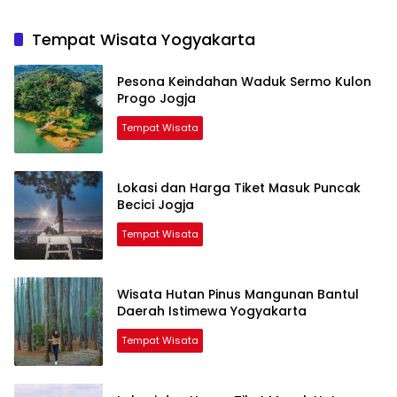
Tempat Wisata Yogyakarta
Pesona Keindahan Waduk Sermo Kulon
Progo Jogja
Tempat Wisata
Lokasi dan Harga Tiket Masuk Puncak
Becici Jogja
Tempat Wisata
Wisata Hutan Pinus Mangunan Bantul
Daerah Istimewa Yogyakarta
Tempat Wisata