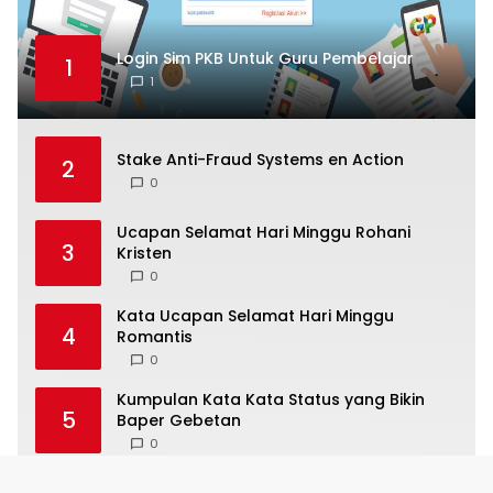
Login Sim PKB Untuk Guru Pembelajar
1
1
Stake Anti-Fraud Systems en Action
2
0
Ucapan Selamat Hari Minggu Rohani
3
Kristen
0
Kata Ucapan Selamat Hari Minggu
4
Romantis
0
Kumpulan Kata Kata Status yang Bikin
5
Baper Gebetan
0