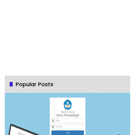
Popular Posts