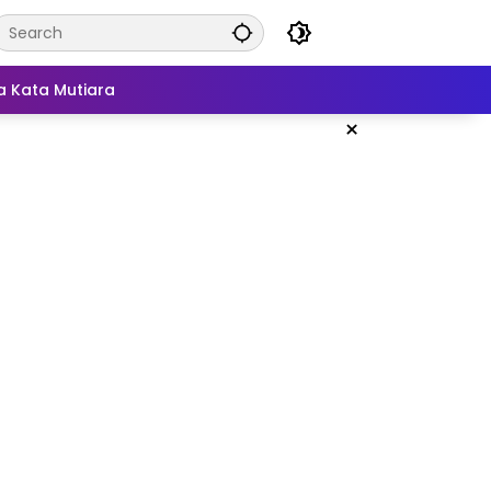
a Kata Mutiara
×