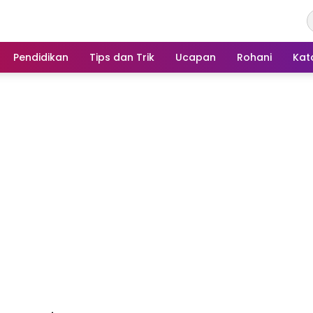
Pendidikan
Tips dan Trik
Ucapan
Rohani
Kat