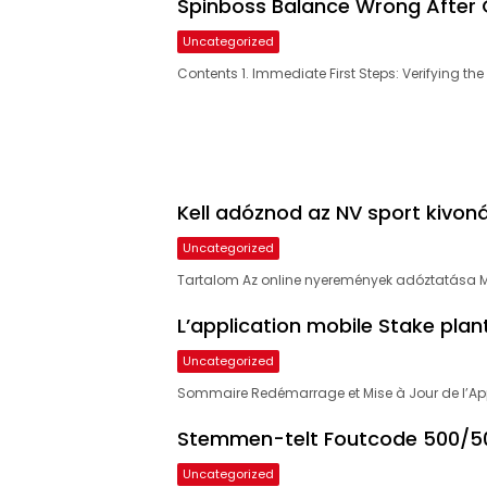
Spinboss Balance Wrong After 
Uncategorized
Contents 1. Immediate First Steps: Verifying th
Kell adóznod az NV sport kivon
Uncategorized
Tartalom Az online nyeremények adóztatása M
L’application mobile Stake pla
Uncategorized
Sommaire Redémarrage et Mise à Jour de l’Ap
Bloglinglung.com
Stemmen-telt Foutcode 500/5
Uncategorized