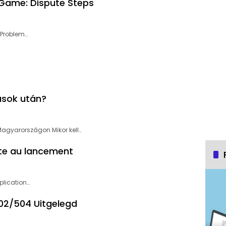
Game: Dispute Steps
e Problem…
ások után?
agyarországon Mikor kell…
nte au lancement
plication…
02/504 Uitgelegd