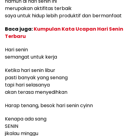
namun di hari senin ini
merupakan aktifitas terbaik
saya untuk hidup lebih produktif dan bermanfaat
Baca juga:
Kumpulan Kata Ucapan Hari Senin
Terbaru
Hari senin
semangat untuk kerja
Ketika hari senin libur
pasti banyak yang senang
tapi hari selasanya
akan terasa menyedihkan
Harap tenang, besok hari senin cyinn
Kenapa ada sang
SENIN
jikalau minggu