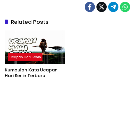
Related Posts
Ucapan Hari Senin
Kumpulan Kata Ucapan
Hari Senin Terbaru