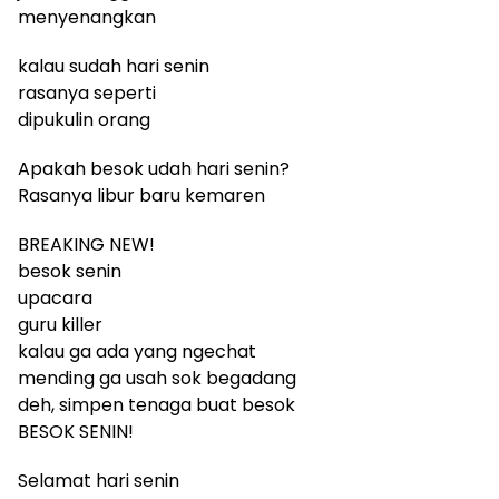
menyenangkan
kalau sudah hari senin
rasanya seperti
dipukulin orang
Apakah besok udah hari senin?
Rasanya libur baru kemaren
BREAKING NEW!
besok senin
upacara
guru killer
kalau ga ada yang ngechat
mending ga usah sok begadang
deh, simpen tenaga buat besok
BESOK SENIN!
Selamat hari senin