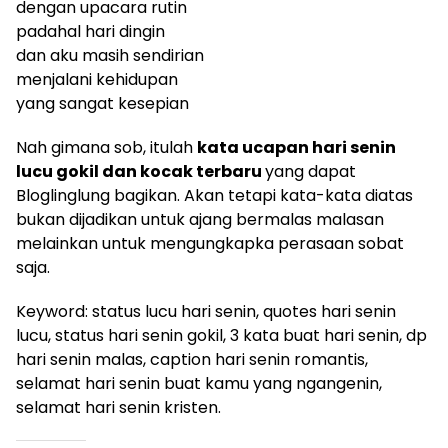
dengan upacara rutin
padahal hari dingin
dan aku masih sendirian
menjalani kehidupan
yang sangat kesepian
Nah gimana sob, itulah
kata ucapan hari senin
lucu gokil dan kocak terbaru
yang dapat
Bloglinglung bagikan. Akan tetapi kata-kata diatas
bukan dijadikan untuk ajang bermalas malasan
melainkan untuk mengungkapka perasaan sobat
saja.
Keyword: status lucu hari senin, quotes hari senin
lucu, status hari senin gokil, 3 kata buat hari senin, dp
hari senin malas, caption hari senin romantis,
selamat hari senin buat kamu yang ngangenin,
selamat hari senin kristen.