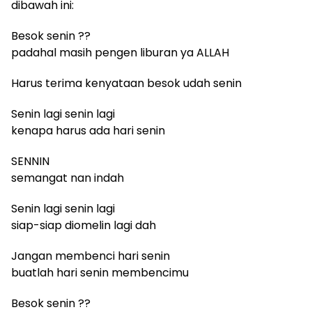
dibawah ini:
Besok senin ??
padahal masih pengen liburan ya ALLAH
Harus terima kenyataan besok udah senin
Senin lagi senin lagi
kenapa harus ada hari senin
SENNIN
semangat nan indah
Senin lagi senin lagi
siap-siap diomelin lagi dah
Jangan membenci hari senin
buatlah hari senin membencimu
Besok senin ??