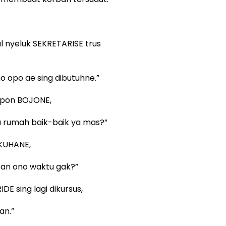
 nyeluk SEKRETARISE trus
o opo ae sing dibutuhne.”
elpon BOJONE,
ga rumah baik-baik ya mas?”
GKUHANE,
ean ono waktu gak?”
 sing lagi dikursus,
an.”