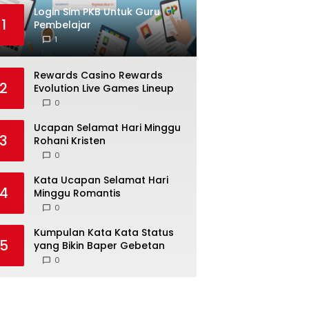
Login Sim PKB Untuk Guru
1
Pembelajar
1
Rewards Casino Rewards
2
Evolution Live Games Lineup
0
Ucapan Selamat Hari Minggu
3
Rohani Kristen
0
Kata Ucapan Selamat Hari
4
Minggu Romantis
0
Kumpulan Kata Kata Status
5
yang Bikin Baper Gebetan
0