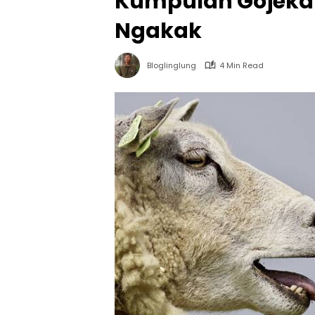
Kumpulan Gojekan
Ngakak
Bloglinglung
4 Min Read