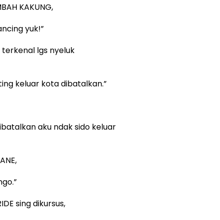
MBAH KAKUNG,
ancing yuk!”
erkenal lgs nyeluk
ng keluar kota dibatalkan.”
batalkan aku ndak sido keluar
ANE,
ngo.”
E sing dikursus,