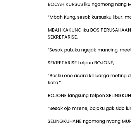
BOCAH KURSUS iku ngomong nang 
“Mbah Kung, sesok kursusku libur, m
MBAH KAKUNG iku BOS PERUSAHAAN t
SEKRETARISE,
“Sesok putuku ngejak mancing, meeti
SEKRETARISE telpun BOJONE,
“Bosku ono acara keluarga meting di
kota.”
BOJONE langsung telpon SELINGKUH
“Sesok ojo mrene, bojoku gak sido lu
SELINGKUHANE ngomong nyang MURID