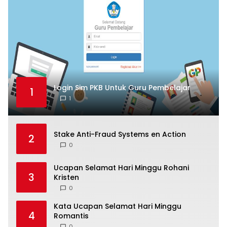
Login Sim PKB Untuk Guru Pembelajar
1
1
Stake Anti-Fraud Systems en Action
2
0
Ucapan Selamat Hari Minggu Rohani
3
Kristen
0
Kata Ucapan Selamat Hari Minggu
4
Romantis
0