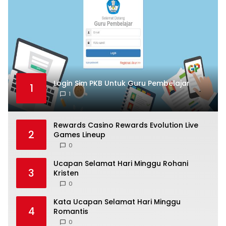
Login Sim PKB Untuk Guru Pembelajar
1
1
Rewards Casino Rewards Evolution Live
2
Games Lineup
0
Ucapan Selamat Hari Minggu Rohani
3
Kristen
0
Kata Ucapan Selamat Hari Minggu
4
Romantis
0