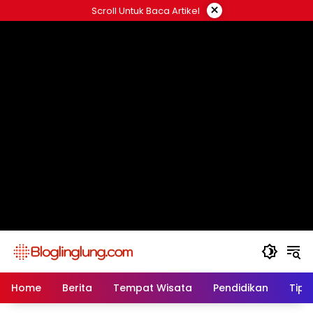
Skip
×
Scroll Untuk Baca Artikel
to
content
Home
Berita
Tempat Wisata
Pendidikan
Tips